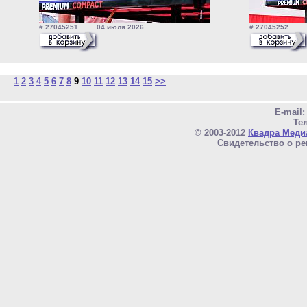
# 27045251 04 июля 2026
# 27045252 0
1
2
3
4
5
6
7
8
9
10
11
12
13
14
15
>>
E-mail
Тел
© 2003-2012
Квадра Меди
Свидетельство о ре