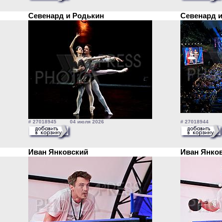
Севенард и Родькин
Севенард 
# 27018945 04 июля 2026
# 27018944 0
Иван Янковский
Иван Янко