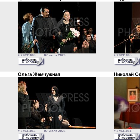
# 27031068 07 июля 2026
# 27031065 0
Ольга Жемчужная
Николай С
# 27031063 07 июля 2026
# 27031061 0