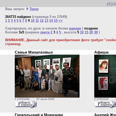
Ваш запрос
Театр
264733 найдено
(страница 9 из 17649)
1
2
3
4
5
6
7
8
9
10
11
12
13
14
15
>>
Сортировать по дате: в начале более
ранние
|
поздние
Коллаж
3x5
(ширина
лента
2
3
4
5
, высота
5
10
15
20
30
)
ВНИМАНИЕ. Данный сайт для приобретения фото требует "cookie"
страницу.
Семья Михалковых
Афиши
# 27031086 07 июля 2026
# 27031119 0
Грохольский и Морозова
Андрей Ж