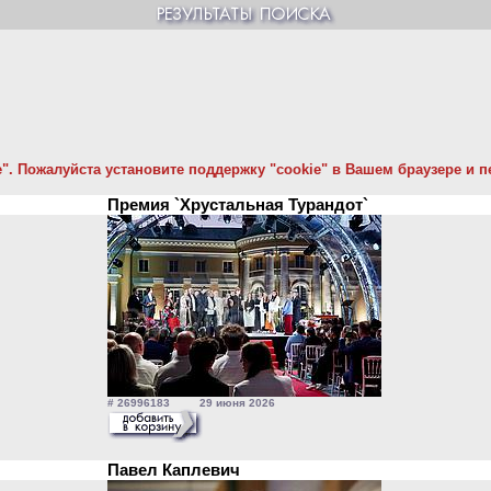
. Пожалуйста установите поддержку "cookie" в Вашем браузере и пе
Премия `Хрустальная Турандот`
# 26996183 29 июня 2026
Павел Каплевич