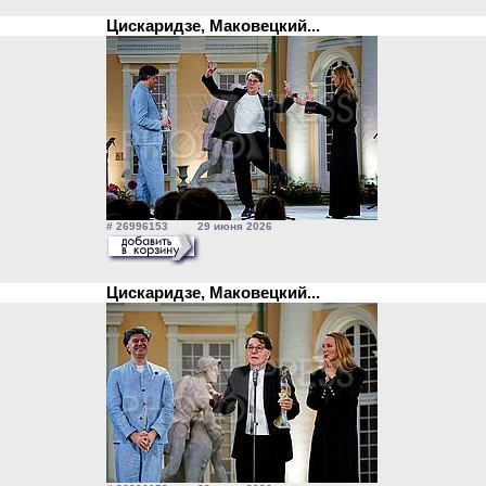
Цискаридзе, Маковецкий...
# 26996153 29 июня 2026
Цискаридзе, Маковецкий...