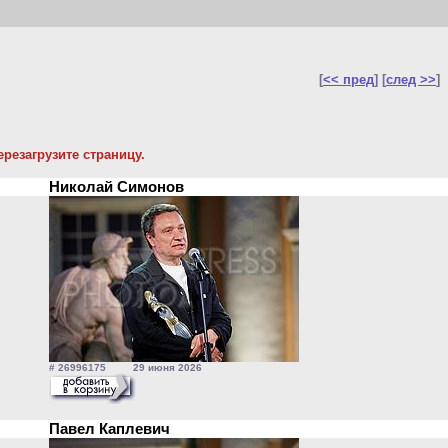
[
<< пред
] [
след >>
]
резагрузите страницу.
Николай Симонов
# 26996175 29 июня 2026
Павел Каплевич