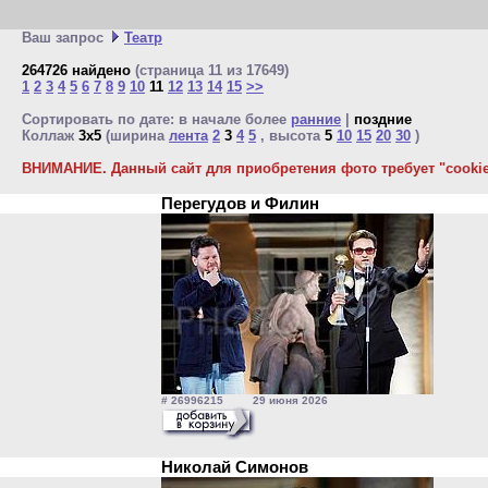
Ваш запрос
Театр
264726 найдено
(страница 11 из 17649)
1
2
3
4
5
6
7
8
9
10
11
12
13
14
15
>>
Сортировать по дате: в начале более
ранние
|
поздние
Коллаж
3x5
(ширина
лента
2
3
4
5
, высота
5
10
15
20
30
)
ВНИМАНИЕ. Данный сайт для приобретения фото требует "cookie"
Перегудов и Филин
# 26996215 29 июня 2026
Николай Симонов