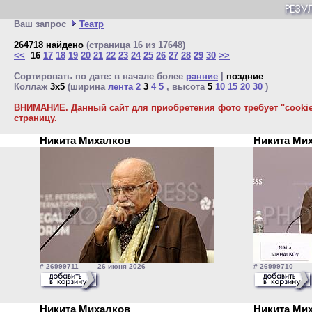
Ваш запрос
Театр
264718 найдено
(страница 16 из 17648)
<<
16
17
18
19
20
21
22
23
24
25
26
27
28
29
30
>>
Сортировать по дате: в начале более
ранние
|
поздние
Коллаж
3x5
(ширина
лента
2
3
4
5
, высота
5
10
15
20
30
)
ВНИМАНИЕ. Данный сайт для приобретения фото требует "cookie"
страницу.
Никита Михалков
Никита Ми
# 26999711 26 июня 2026
# 26999710 2
Никита Михалков
Никита Ми