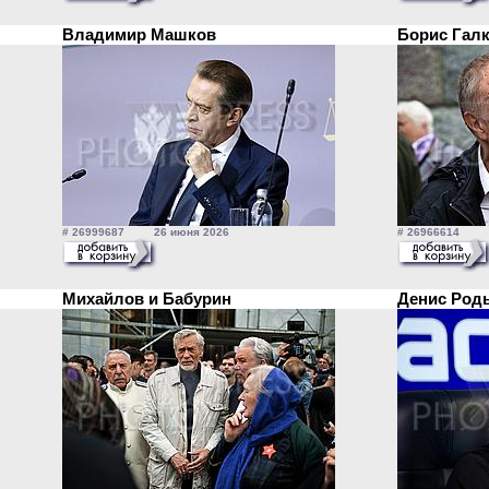
Владимир Машков
Борис Гал
# 26999687 26 июня 2026
# 26966614 2
Михайлов и Бабурин
Денис Род