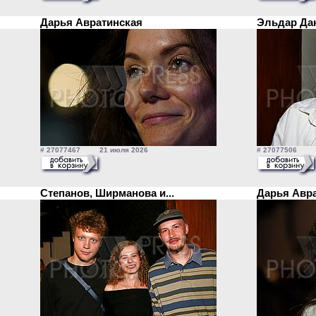
Дарья Авратинская
Эльдар Д
# 27077467 21 июля 2026
# 27077506 2
Степанов, Ширманова и...
Дарья Авр