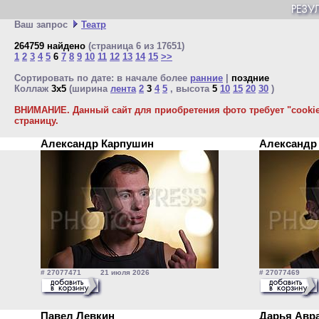
Ваш запрос
Театр
264759 найдено
(страница 6 из 17651)
1
2
3
4
5
6
7
8
9
10
11
12
13
14
15
>>
Сортировать по дате: в начале более
ранние
|
поздние
Коллаж
3x5
(ширина
лента
2
3
4
5
, высота
5
10
15
20
30
)
ВНИМАНИЕ. Данный сайт для приобретения фото требует "cookie"
страницу.
Александр Карпушин
Александр
# 27077471 21 июля 2026
# 27077469 2
Павел Левкин
Дарья Авр