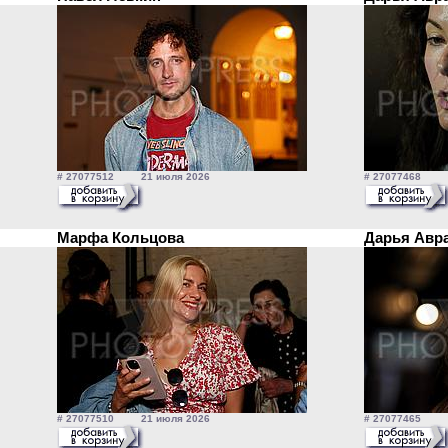
# 27077512 21 июля 2026
# 27077468 2
Марфа Кольцова
Дарья Авр
# 27077510 21 июля 2026
# 27077465 2