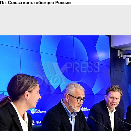
П/к Союза конькобежцев России