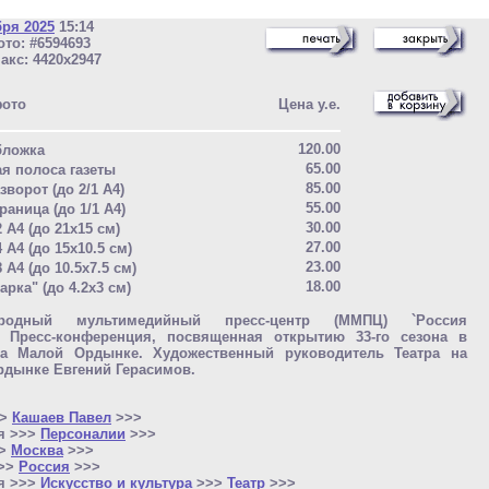
бря 2025
15:14
то: #6594693
акс: 4420x2947
фото
Цена у.е.
120.00
бложка
65.00
ая полоса газеты
85.00
зворот (до 2/1 A4)
55.00
раница (до 1/1 A4)
30.00
2 A4 (до 21x15 см)
27.00
4 A4 (до 15x10.5 см)
23.00
8 A4 (до 10.5x7.5 см)
18.00
арка" (до 4.2x3 см)
ародный мультимедийный пресс-центр (ММПЦ) `Россия
`. Пресс-конференция, посвященная открытию 33-го сезона в
на Малой Ордынке. Художественный руководитель Театра на
дынке Евгений Герасимов.
>>
Кашаев Павел
>>>
я >>>
Персоналии
>>>
>>
Москва
>>>
>>>
Россия
>>>
я >>>
Искусство и культура
>>>
Театр
>>>