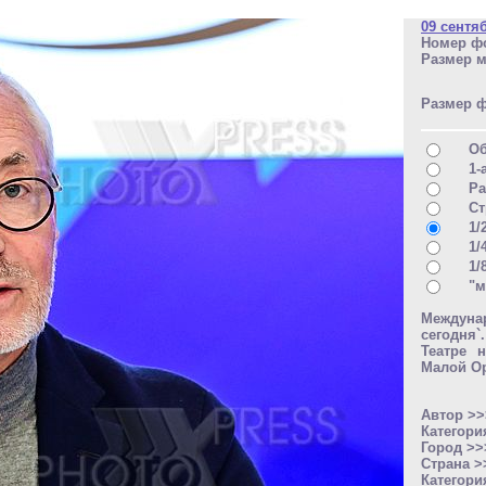
09 сентя
Номер фо
Размер м
Размер 
О
1-
Ра
Ст
1/
1/
1/
"м
Междун
сегодня
Театре 
Малой Ор
Автор >
Категори
Город >
Страна 
Категори