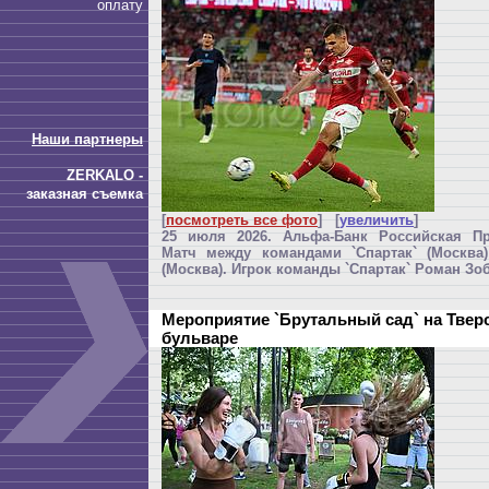
оплату
Наши партнеры
ZERKALO -
заказная съемка
[
посмотреть все фото
] [
увеличить
]
25 июля 2026. Альфа-Банк Российская Пр
Матч между командами `Спартак` (Москва)
(Москва). Игрок команды `Спартак` Роман Зо
Мероприятие `Брутальный сад` на Твер
бульваре