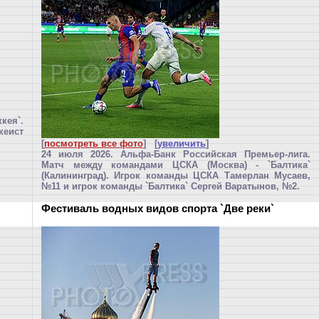
кея`.
кеист
[
посмотреть все фото
] [
увеличить
]
24 июля 2026. Альфа-Банк Российская Премьер-лига.
Матч между командами ЦСКА (Москва) - `Балтика`
(Калининград). Игрок команды ЦСКА Тамерлан Мусаев,
№11 и игрок команды `Балтика` Сергей Варатынов, №2.
Фестиваль водных видов спорта `Две реки`