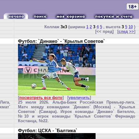
Коллаж
3x3
(ширина
1
2
3
4
5
, высота
3
5
10
)
[<< пред] [
след >>
]
Футбол: `Динамо` - `Крылья Советов`
[
посмотреть все фото
] [
увеличить
]
Лига.
25 июля 2026. Альфа-Банк Российская Премьер-лига.
хмат`
Матч между командами `Динамо` (Москва) - `Крылья
Советов` (Самара). Игрок команды `Динамо` Бителло,
№10 и игрок команды `Крылья Советов` Фернандо
Костанца, №22.
Футбол: ЦСКА - `Балтика`