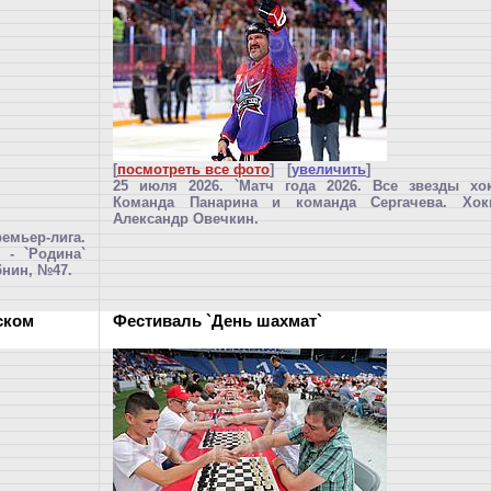
[
посмотреть все фото
] [
увеличить
]
25 июля 2026. `Матч года 2026. Все звезды хок
Команда Панарина и команда Сергачева. Хок
Александр Овечкин.
емьер-лига.
 - `Родина`
бнин, №47.
ском
Фестиваль `День шахмат`