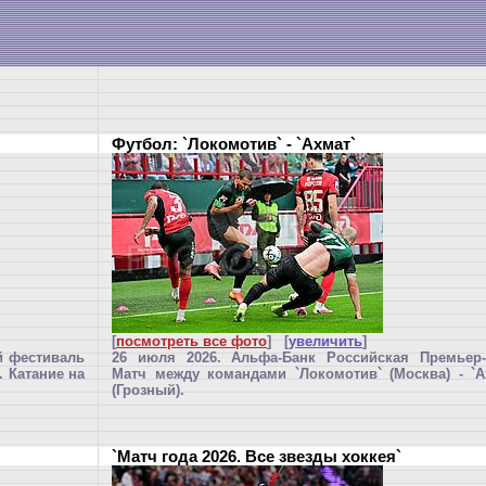
Футбол: `Локомотив` - `Ахмат`
[
посмотреть все фото
] [
увеличить
]
й фестиваль
26 июля 2026. Альфа-Банк Российская Премьер-
 Катание на
Матч между командами `Локомотив` (Москва) - `А
(Грозный).
`Матч года 2026. Все звезды хоккея`