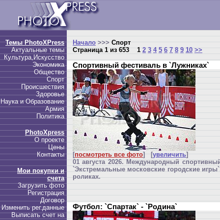
Темы PhotoXPress
Начало
>>>
Спорт
Актуальные темы
Страница 1 из 653
1
2
3
4
5
6
7
8
9
10
>>
Культура,Искусство
Экономика
Спортивный фестиваль в `Лужниках`
Общество
Спорт
Происшествия
Здоровье
Наука и Образование
Армия
Политика
PhotoXpress
О проекте
Цены
Контакты
[
посмотреть все фото
] [
увеличить
]
01 августа 2026. Международный спортивны
`Экстремальные московские городские игры`.
Мои покупки и
роликах.
счета
Загрузить фото
Регистрация
Договор
Футбол: `Спартак` - `Родина`
Изменить рег.данные
Выписать счет на