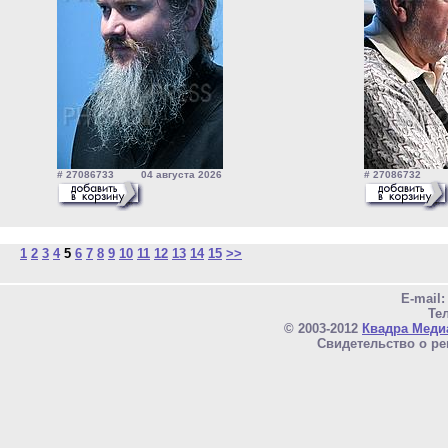
# 27086733 04 августа 2026
# 27086732 04
1
2
3
4
5
6
7
8
9
10
11
12
13
14
15
>>
E-mail
Тел
© 2003-2012
Квадра Меди
Свидетельство о ре