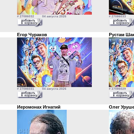
# 27086032 04 августа 2026
# 27086033 04
Егор Чураков
Рустам Ш
# 27086031 04 августа 2026
# 27086029 04
Иеромонах Игнатий
Олег Уру