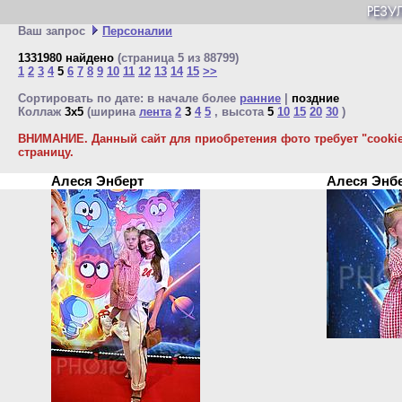
Ваш запрос
Персоналии
1331980 найдено
(страница 5 из 88799)
1
2
3
4
5
6
7
8
9
10
11
12
13
14
15
>>
Сортировать по дате: в начале более
ранние
|
поздние
Коллаж
3x5
(ширина
лента
2
3
4
5
, высота
5
10
15
20
30
)
ВНИМАНИЕ. Данный сайт для приобретения фото требует "cookie"
страницу.
Алеся Энберт
Алеся Энб