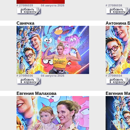
# 27086039 04 августа 2026
# 27086038 04
Санечка
Антонина 
# 27086036 04 августа 2026
# 27086034 04
Евгения Малахова
Евгения М