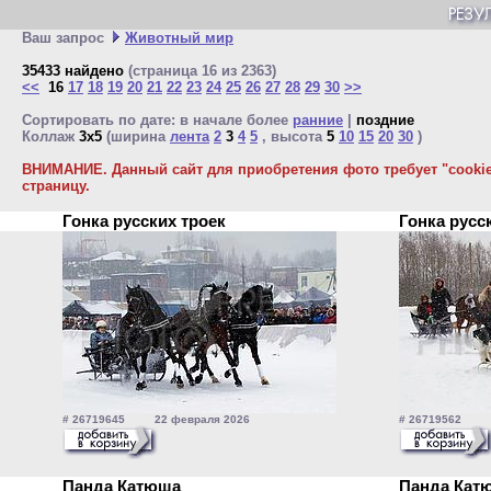
Ваш запрос
Животный мир
35433 найдено
(страница 16 из 2363)
<<
16
17
18
19
20
21
22
23
24
25
26
27
28
29
30
>>
Сортировать по дате: в начале более
ранние
|
поздние
Коллаж
3x5
(ширина
лента
2
3
4
5
, высота
5
10
15
20
30
)
ВНИМАНИЕ. Данный сайт для приобретения фото требует "cookie"
страницу.
Гонка русских троек
Гонка русс
# 26719645 22 февраля 2026
# 26719562 2
Панда Катюша
Панда Ка