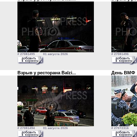
# 27081495 01 августа 2026
# 27081496 01
Взрыв у ресторана Balzi...
День ВМ
# 27081494 01 августа 2026
# 27072316 2