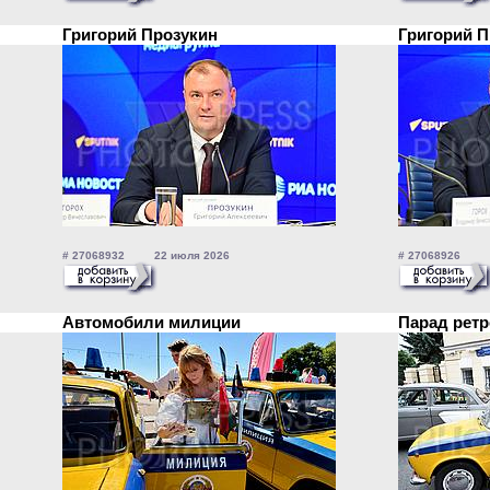
Григорий Прозукин
Григорий 
# 27068932 22 июля 2026
# 27068926 2
Автомобили милиции
Парад ретр