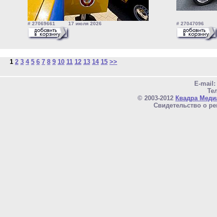
# 27069661 17 июля 2026
# 27047096 1
1
2
3
4
5
6
7
8
9
10
11
12
13
14
15
>>
E-mail
Тел
© 2003-2012
Квадра Меди
Свидетельство о ре