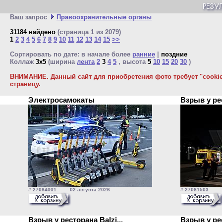
Ваш запрос
Правоохранительные органы
31184 найдено
(страница 1 из 2079)
1
2
3
4
5
6
7
8
9
10
11
12
13
14
15
>>
Сортировать по дате: в начале более
ранние
|
поздние
Коллаж
3x5
(ширина
лента
2
3
4
5
, высота
5
10
15
20
30
)
ВНИМАНИЕ. Данный сайт для приобретения фото требует "cookie"
страницу.
Электросамокаты
Взрыв у ре
# 27084001 02 августа 2026
# 27081503 01
Взрыв у ресторана Balzi...
Взрыв у ре